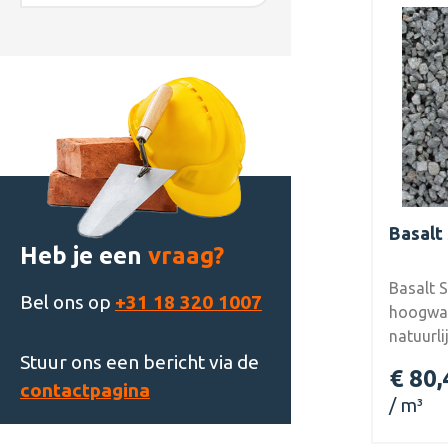
korrel 
verwerk
en egaal opp
kleurvas
kleur jarenlang. V
Geschikt
terrasse
Verkrijg
formate
Basalt
kg. Hoe 
Heb je een
vraag?
voordeli
Basalt S
Bel ons op
+31 18 320 1007
hoogwaa
natuurli
Ideaal 
Stuur ons een bericht via de
€ 80,
terrasse
contactpagina
m³
strakke,
Eigenschappen: D