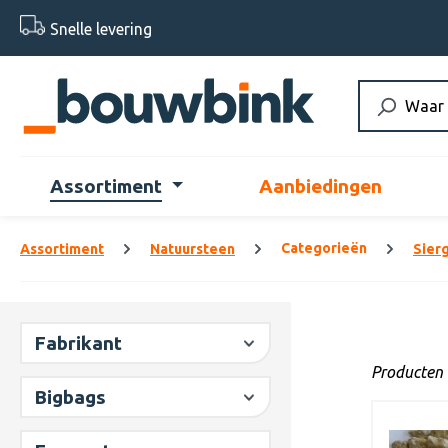
 naar de hoofdinhoud
Ga naar de zoekopdracht
Ga naar de hoofdnavigatie
Snelle levering
Assortiment
Aanbiedingen
Categorieën
Assortiment
Natuursteen
Sierg
Fabrikant
Producten 
Bigbags