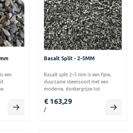
14mm
Basalt Split - 2-5MM
is een
Basalt split 2–5 mm is een fijne,
it
duurzame steensoort met een
he
moderne, donkergrijze tot
 kleur
antraciete uitstraling. Dit
€ 163,29
atuurlijke
natuursteen split wordt gewonnen
t bij
uit basaltgesteente en staat bekend
inen.
om zijn hoge hardheid en
slijtvastheid. Dankzij de kleine
ke
korrelgrootte is het ideaal voor