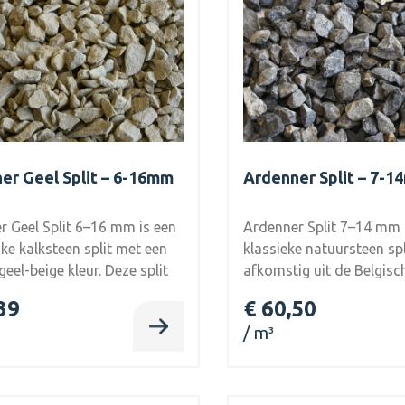
er Geel Split – 6-16mm
Ardenner Split – 7-
r Geel Split 6–16 mm is een
Ardenner Split 7–14 mm 
jke kalksteen split met een
klassieke natuursteen spl
eel-beige kleur. Deze split
afkomstig uit de Belgisc
ke tuin, oprit of border een
Ardennen. De grijsblauwe
39
€ 60,50
en mediterrane uitstraling,
zorgt voor een tijdloze, n
m³
 zowel bij moderne als
uitstraling die perfect pas
ke tuinstijlen. Eigenschappen:
opritten, paden en siertu
ele tint: Zorgt voor een
Eigenschappen: Tijdloze kleur:
 en lichte uitstraling. Fijne
Grijsblauw met natuurlij