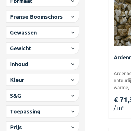
Formaat
Franse Boomschors
Gewassen
Gewicht
Ardenn
Inhoud
Ardenne
Kleur
natuurli
warme, g
geeft el
S&G
€ 71,
zonnige 
m³
en past
Toepassing
landelij
Warme g
Prijs
sfeervolle