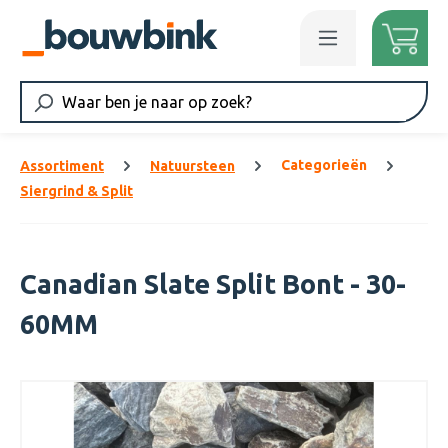
Ga naar de hoofdinhoud
Categorieën
Assortiment
Natuursteen
Siergrind & Split
Canadian Slate Split Bont - 30-
60MM
Afbeeldingengalerij overslaan