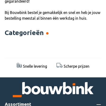
gegarandeerd!
Bij Bouwbink bestel je gemakkelijk en snel en heb je jouw
bestelling meestal al binnen één werkdag in huis.
Categorieën
HMK producten
Natuursteenreiniger
Tegelreinigers
Overige reinigers
Shop nu
Shop nu
Shop nu
Snelle levering
Scherpe prijzen
Shop nu
Assortiment