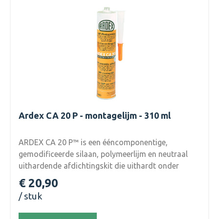
Ardex CA 20 P - montagelijm - 310 ml
ARDEX CA 20 P™ is een ééncomponentige,
gemodificeerde silaan, polymeerlijm en neutraal
uithardende afdichtingskit die uithardt onder
invloed van vocht. ARDEX CA 20 P is extreem
€ 20,90
flexibel met een uitstekende hechtsterkte,
stuk
waardoor het geschikt is voor een breed scala aan
toepassingen. Het is ideaal voor het vervangen van