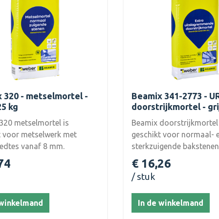
 320 - metselmortel -
Beamix 341-2773 - U
 25 kg
doorstrijkmortel - gri
320 metselmortel is
Beamix doorstrijkmortel
t voor metselwerk met
geschikt voor normaal- 
edtes vanaf 8 mm.
sterkzuigende bakstenen
de langere tijd is de Beamix
extra uitslagremmende
74
€ 16,26
ttig verwerkbaar, waardoor
doorstrijkmortel kan wo
stuk
 niet nodig is. Het invlijen
toegepast vanaf een voe
bakstenen gaat zeer
vanaf 8 mm. Kleur: grijs 
 winkelmand
In de winkelmand
lijk dankzij deze
2773.Beamix doorstrijkm
ortel. Uitermate geschikt
UR+ is een fabrieksmatig