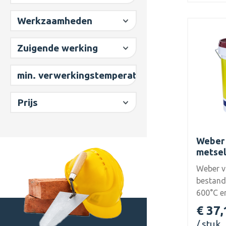
voor no
Werkzaamheden
Zuigende werking
min. verwerkingstemperatuur
Prijs
Weber 
metsel
Weber v
bestand
600°C e
geschikt
€ 37,
maken v
stuk