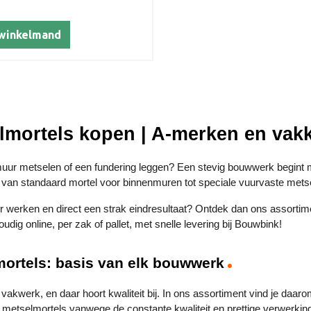
tenen, gesloten of open
 barbecues, ovens, etc.
 winkelmand
tel is zowel binnen als
e gebruiken. Niet gebruiken
aplagen in de vuurzone.
lmortels kopen | A-merken en vak
uur metselen of een fundering leggen? Een stevig bouwwerk begint met
 van standaard mortel voor binnenmuren tot speciale vuurvaste mets
ler werken en direct een strak eindresultaat? Ontdek dan ons assortim
udig online, per zak of pallet, met snelle levering bij Bouwbink!
ortels: basis van elk bouwwerk
 vakwerk, en daar hoort kwaliteit bij. In ons assortiment vind je da
metselmortels vanwege de constante kwaliteit en prettige verwerking. 