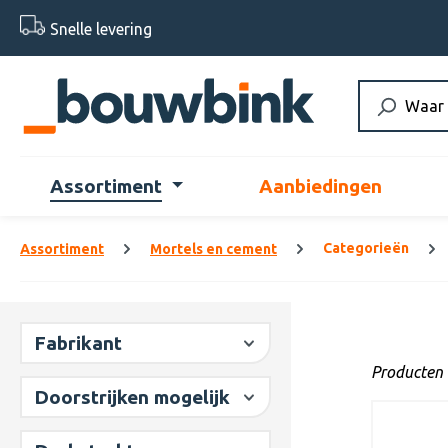
 naar de hoofdinhoud
Ga naar de zoekopdracht
Ga naar de hoofdnavigatie
Snelle levering
Assortiment
Aanbiedingen
Categorieën
Assortiment
Mortels en cement
Fabrikant
Producten 
Doorstrijken mogelijk