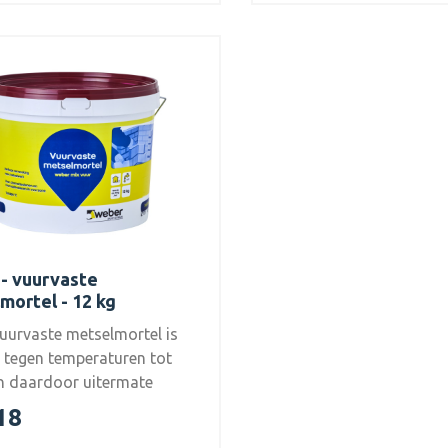
rmaal-zuigende stenen.
vervaardigde droge mort
basis van NEN-EN 998-2:
Metselmortel in de sterk
M10 en toepassingstype
NEN 6790: 2005 (TGB ste
deze doorstrijkmortel v
kun je metselen en voege
doorstrijkmortel kan di
afgewerkt met behulp va
voegroller en bespaart 
tijd tijdens de verwerkin
- vuurvaste
extra uitslagremmende
mortel - 12 kg
doorstrijkmortel is het in
bakstenen zeer makkelijk
uurvaste metselmortel is
strakke voegafwerking d
 tegen temperaturen tot
van een voegroller, zorg
n daardoor uitermate
doorstrijkmortel 341 UR
 voor het metselen of het
18
een intense kleurbeleving
an raapwerk in