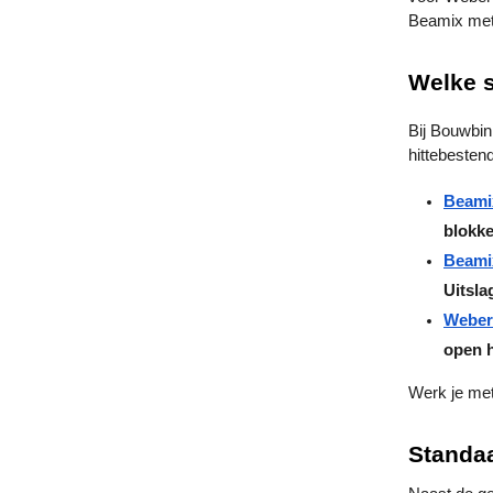
Beamix mets
Welke s
Bij Bouwbin
hittebestend
Beamix
blokke
Beami
Uitsla
Weber
open h
Werk je met
Standaa