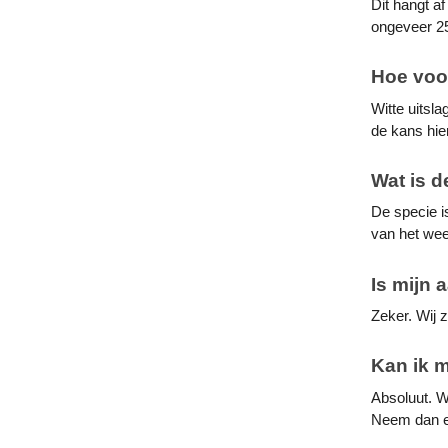
Dit hangt a
ongeveer 25
Hoe voor
Witte uitsl
de kans hie
Wat is d
De specie i
van het wee
Is mijn 
Zeker. Wij z
Kan ik m
Absoluut. Wi
Neem dan 