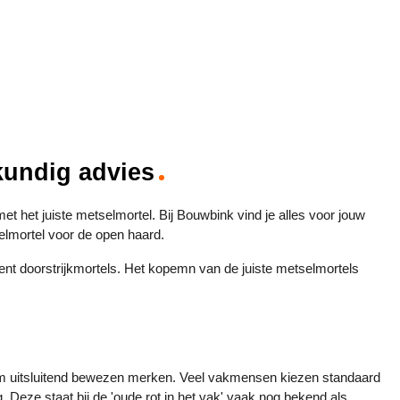
kundig advies
 het juiste metselmortel. Bij Bouwbink vind je alles voor jouw 
elmortel voor de open haard.
ent doorstrijkmortels. Het kopemn van de juiste metselmortels 
arom uitsluitend bewezen merken. Veel vakmensen kiezen standaard 
Deze staat bij de 'oude rot in het vak' vaak nog bekend als 