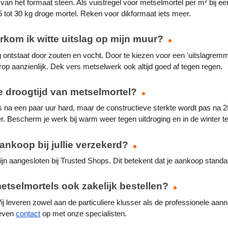
f van het formaat steen. Als vuistregel voor metselmortel per m² bij e
 tot 30 kg droge mortel. Reken voor dikformaat iets meer.
kom ik witte uitslag op mijn muur? 
ag ontstaat door zouten en vocht. Door te kiezen voor een 'uitslagremm
rop aanzienlijk. Dek vers metselwerk ook altijd goed af tegen regen.
e droogtijd van metselmortel? 
s na een paar uur hard, maar de constructieve sterkte wordt pas na 28
r. Bescherm je werk bij warm weer tegen uitdroging en in de winter t
aankoop bij jullie verzekerd? 
ijn aangesloten bij Trusted Shops. Dit betekent dat je aankoop standaa
etselmortels ook zakelijk bestellen? 
j leveren zowel aan de particuliere klusser als de professionele aanne
even 
contact
 op met onze specialisten.