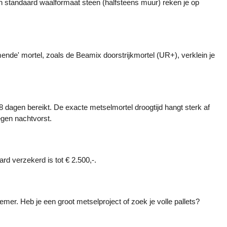
en standaard waalformaat steen (halfsteens muur) reken je op 
ende' mortel, zoals de Beamix doorstrijkmortel (UR+), verklein je 
 dagen bereikt. De exacte metselmortel droogtijd hangt sterk af 
egen nachtvorst.
rd verzekerd is tot € 2.500,-.
mer. Heb je een groot metselproject of zoek je volle pallets? 