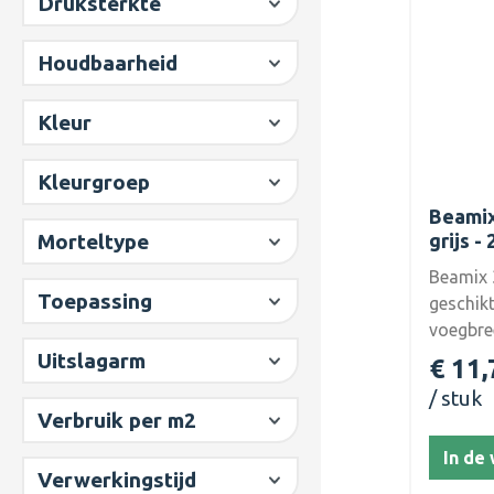
Druksterkte
Houdbaarheid
Kleur
Kleurgroep
Beamix
Morteltype
grijs -
Beamix 
Toepassing
geschik
voegbre
Geduren
Uitslagarm
€ 11,
320 pre
stuk
opsteken
Verbruik per m2
van de 
In de
gemakke
Verwerkingstijd
metselm