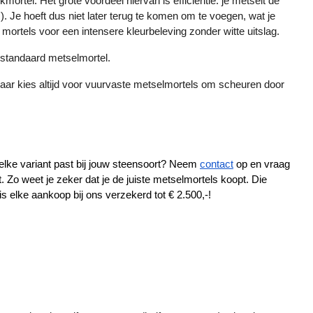
tel. Het grote voordeel hiervan is efficiëntie: je metselt de 
). Je hoeft dus niet later terug te komen om te voegen, wat je 
mortels voor een intensere kleurbeleving zonder witte uitslag.
n standaard metselmortel.
aar kies altijd voor vuurvaste metselmortels om scheuren door 
welke variant past bij jouw steensoort? Neem 
contact
 op en vraag 
 Zo weet je zeker dat je de juiste metselmortels koopt. Die 
s elke aankoop bij ons verzekerd tot € 2.500,-!