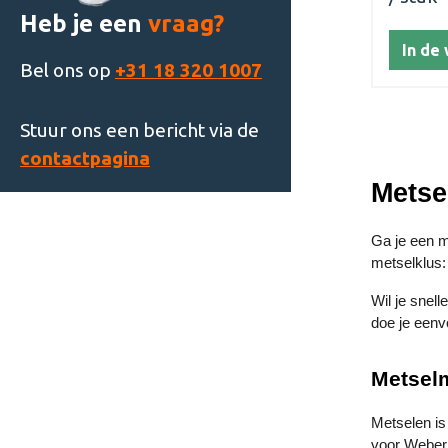
schoors
Heb je een
vraag?
haarden,
In de
Deze mor
Bel ons op
+31 18 320 1007
buiten t
voor ra
Stuur ons een bericht via de
contactpagina
Metse
Ga je een m
metselklus:
Wil je snel
doe je eenvo
Metselm
Metselen is
voor Weber 