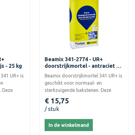
R+
Beamix 341-2774 - UR+
js - 25 kg
doorstrijkmortel - antraciet -
25 kg
 341 UR+ is
Beamix doorstrijkmortel 341 UR+ is
en
geschikt voor normaal- en
. Deze
sterkzuigende bakstenen. Deze
extra uitslagremmende
€ 15,75
rden
doorstrijkmortel kan worden
stuk
gbreedte
toegepast vanaf een voegbreedte
/ 341-
vanaf 8 mm.Kleur: antraciet / 341-
In de winkelmand
ortel 341
2774. Beamix doorstrijkmortel 341
UR+ is een fabrieksmatig