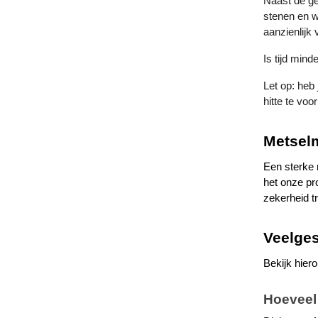
Naast de ge
stenen en we
aanzienlijk
Is tijd min
Let op: heb
hitte te vo
Metselm
Een sterke 
het onze pr
zekerheid t
Veelges
Bekijk hier
Hoeveel 