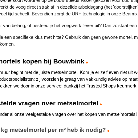
wone soort wordt er op de bouw steeds vaker gekozen voor doorstrijkmor
rkt de voeg direct strak af in dezelfde arbeidsgang (het 'doorstrijken'
 veel tijd scheelt. Bovendien zorgt de UR+ technologie in onze Beamix 
der van belang, of besteed je het voegwerk liever uit? Dan volstaat ee
 je een specifieke klus met hitte? Gebruik dan geen gewone mortel, m
orkomen.
ortels kopen bij Bouwbink
muur begint met de juiste metselmortel. Kom je er zelf even niet uit 
oductspecialisten; zij voorzien je graag van vakkundig advies op maat.
rekken we door in onze service: dankzij het Trusted Shops keurmerk i
telde vragen over metselmortel
onder al onze veelgestelde vragen over het kopen van metselmortels!
kg metselmortel per m² heb ik nodig?