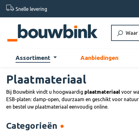
 naar de hoofdinhoud
Ga naar de zoekopdracht
Ga naar de hoofdnavigatie
Snelle levering
Assortiment
Aanbiedingen
Plaatmateriaal
Bij Bouwbink vindt u hoogwaardig
plaatmateriaal
voor wan
ESB-platen: damp-open, duurzaam en geschikt voor natuurli
en bestel uw plaatmateriaal eenvoudig online.
Categorieën