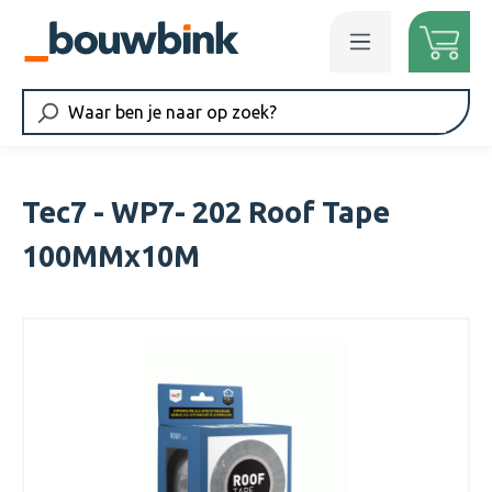
Ga naar de hoofdinhoud
Tec7 - WP7- 202 Roof Tape
100MMx10M
Afbeeldingengalerij overslaan