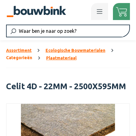
Ga naar de hoofdinhoud
Assortiment
Ecologische Bouwmaterialen
Categorieën
Plaatmateriaal
Celit 4D - 22MM - 2500X595MM
Afbeeldingengalerij overslaan