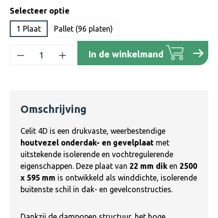
Selecteer optie
1 Plaat
Pallet (96 platen)
Producthoeveelheid: Voer de gewenste h
In de winkelmand
Omschrijving
Celit 4D is een drukvaste, weerbestendige
houtvezel onderdak- en gevelplaat
met
uitstekende isolerende en vochtregulerende
eigenschappen. Deze plaat van
22 mm dik
en
2500
x 595 mm
is ontwikkeld als winddichte, isolerende
buitenste schil in dak- en gevelconstructies.
Dankzij de dampopen structuur, het hoge