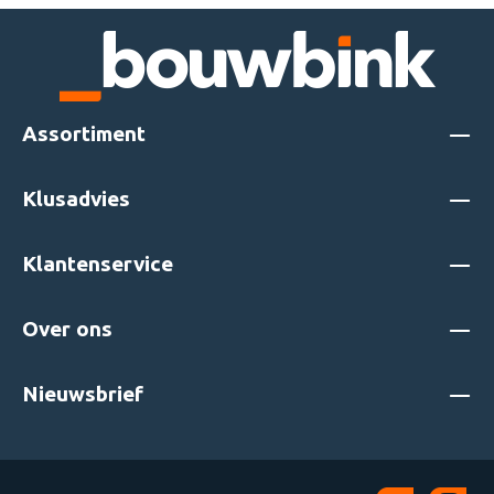
an
n
Assortiment
Klusadvies
 een
che
Klantenservice
Over ons
Nieuwsbrief