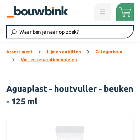
Ga naar de hoofdinhoud
Categorieën
Assortiment
Lijmen en kitten
Vul- en reparatiemiddelen
Aguaplast - houtvuller - beuken
- 125 ml
Afbeeldingengalerij overslaan