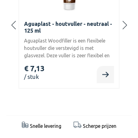
le
Aguaplast - houtvuller - neutraal -
125 ml
muur
Aguaplast Woodfiller is een flexibele
houtvuller die verstevigd is met
ie
glasvezel. Deze vuller is zeer flexibel en
rond
kan tot 20% van de beweging in het
€ 7,13
hout aan. De houtvuller van Aguaplast is
stuk
met
overschilderbaar met producten zoals
l,
beits, verf, vernissen of coatings.
te
Snelle levering
Scherpe prijzen