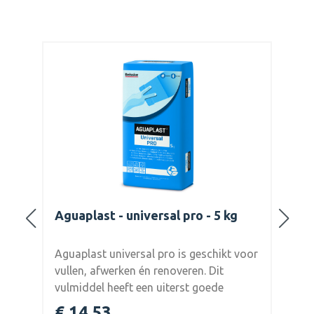
plast - universal pro - 5 kg
Aguaplast - unive
L
last universal pro is geschikt voor
Aguaplast universal
n, afwerken én renoveren. Dit
lichtgewicht vulmid
ddel heeft een uiterst goede
Het zorgt voor een 
rking. Het mengt zeer gemakkelijk
niet absorberende o
4,53
€ 55,50