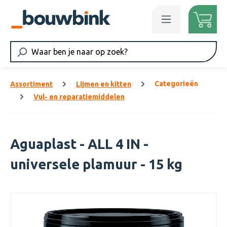
Ga naar de hoofdinhoud
Categorieën
Assortiment
Lijmen en kitten
Vul- en reparatiemiddelen
Aguaplast - ALL 4 IN -
universele plamuur - 15 kg
Afbeeldingengalerij overslaan