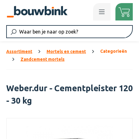
Ga naar de hoofdinhoud
Categorieën
Assortiment
Mortels en cement
Zandcement mortels
Weber.dur - Cementpleister 120
- 30 kg
Afbeeldingengalerij overslaan