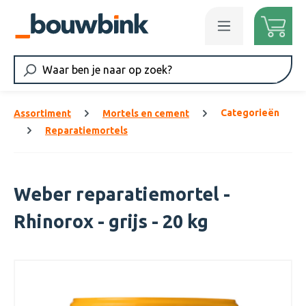
Ga naar de hoofdinhoud
Categorieën
Assortiment
Mortels en cement
Reparatiemortels
Weber reparatiemortel -
Rhinorox - grijs - 20 kg
Afbeeldingengalerij overslaan