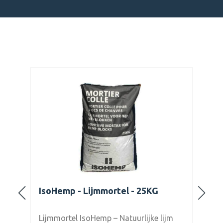
IsoHemp - Lijmmortel - 25KG
IsoHemp
Granula
Lijmmortel IsoHemp – Natuurlijke lijm
IsoHemp 