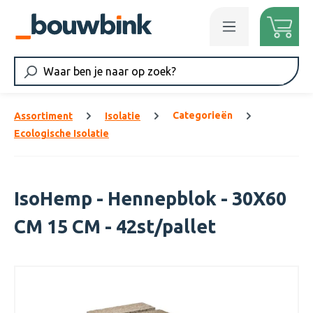
Ga naar de hoofdinhoud
Categorieën
Assortiment
Isolatie
Ecologische Isolatie
IsoHemp - Hennepblok - 30X60
CM 15 CM - 42st/pallet
Afbeeldingengalerij overslaan