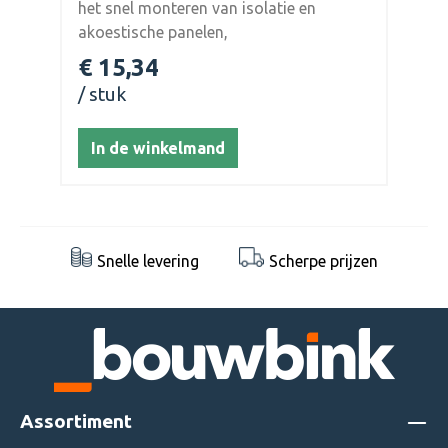
het snel monteren van isolatie en
akoestische panelen,
buitengevelisolatie, dakisolatie en
€ 15,34
vergelijkbare plaatmaterialen. De PU010
stuk
isolatielijm van Illbruck is geschikt voor
het gebruik op vele verschillende
In de winkelmand
ondergronden waaronder metselwerk,
beton, hout, metaal
en dakisolatiepanelen.
Snelle levering
Scherpe prijzen
Assortiment