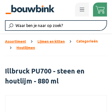
Ga naar de hoofdinhoud
Categorieën
Assortiment
Lijmen en kitten
Houtlijmen
Illbruck PU700 - steen en
houtlijm - 880 ml
Afbeeldingengalerij overslaan