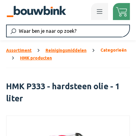
Ga naar de hoofdinhoud
Categorieën
Assortiment
Reinigingsmiddelen
HMK producten
HMK P333 - hardsteen olie - 1
liter
Afbeeldingengalerij overslaan