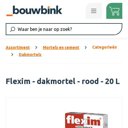
Ga naar de hoofdinhoud
Categorieën
Assortiment
Mortels en cement
Dakmortels
Flexim - dakmortel - rood - 20 L
Afbeeldingengalerij overslaan