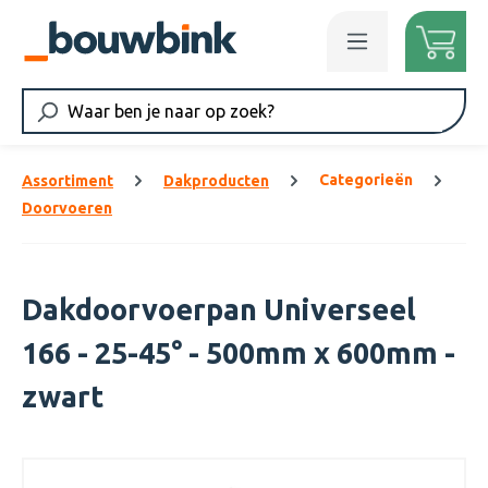
Ga naar de hoofdinhoud
Categorieën
Assortiment
Dakproducten
Doorvoeren
Dakdoorvoerpan Universeel
166 - 25-45° - 500mm x 600mm -
zwart
Afbeeldingengalerij overslaan