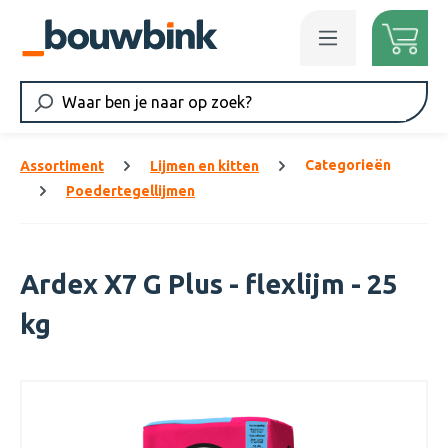
Ga naar de hoofdinhoud
Categorieën
Assortiment
Lijmen en kitten
Poedertegellijmen
Ardex X7 G Plus - flexlijm - 25
kg
Afbeeldingengalerij overslaan