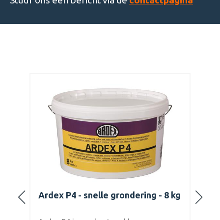
Stuur ons een bericht via de
contactpagina
4 - snelle grondering - 8 kg
Ardex SE - Siliconen
Grijs - 310 ml