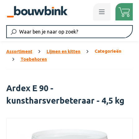
Ga naar de hoofdinhoud
Categorieën
Assortiment
Lijmen en kitten
Toebehoren
Ardex E 90 -
kunstharsverbeteraar - 4,5 kg
Afbeeldingengalerij overslaan